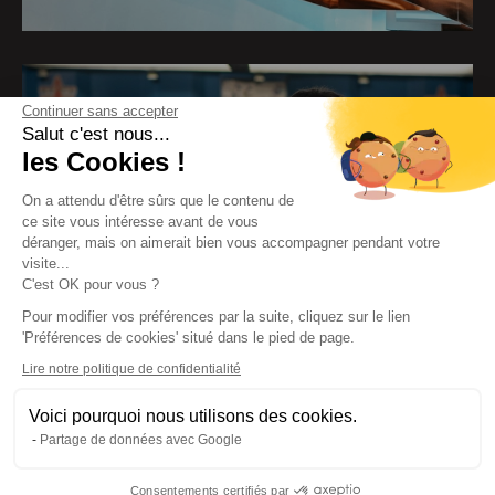
Formation Industrie
Continuer sans accepter
Salut c'est nous...
Occitanie
les Cookies !
www.formation-industries-occitanie.fr
On a attendu d'être sûrs que le contenu de
ce site vous intéresse avant de vous
déranger, mais on aimerait bien vous accompagner pendant votre
visite...
C'est OK pour vous ?
Pour modifier vos préférences par la suite, cliquez sur le lien
'Préférences de cookies' situé dans le pied de page.
Lire notre politique de confidentialité
Voici pourquoi nous utilisons des cookies.
Partage de données avec Google
Découvrir le projet
Consentements certifiés par