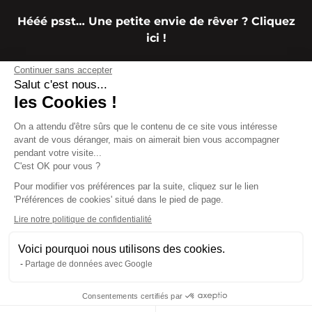
Hééé psst… Une petite envie de rêver ? Cliquez
ici !
Continuer sans accepter
Salut c'est nous...
J’ouvre les yeux !
les Cookies !
On a attendu d'être sûrs que le contenu de
ce site vous intéresse avant de vous
déranger, mais on aimerait bien vous accompagner pendant votre
C.G.U
Mentions légales
Cookies
visite...
Politique de confidentialité
Recrutement
C'est OK pour vous ?
Réseaux sociaux
Charte de la diversité
Pour modifier vos préférences par la suite, cliquez sur le lien
'Préférences de cookies' situé dans le pied de page.
Lire notre politique de confidentialité
Voici pourquoi nous utilisons des cookies.
Partage de données avec Google
Consentements certifiés par