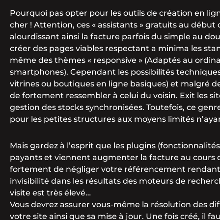
Pourquoi pas opter pour les outils de création en ligne
cher ! Attention, ces « assistants » gratuits au débu
alourdissant ainsi la facture parfois du simple au do
créer des pages viables respectant a minima les st
même des thèmes « responsive » (Adaptés au ordi
smartphones). Cependant les possibilités techniques 
vitrines ou boutiques en ligne basiques) et malgré d
de fortement ressembler à celui du voisin. Exit les 
gestion des stocks synchronisées. Toutefois, ce genr
pour les petites structures aux moyens limités n’aya
Mais gardez à l’esprit que les plugins (fonctionnalité
payants et viennent augmenter la facture au cours de
fortement de négliger votre référencement rendant vo
invisibilité dans les résultats des moteurs de recher
visite est très élevé…
Vous devrez assurer vous-même la résolution des diff
votre site ainsi que sa mise à jour. Une fois créé, il fa