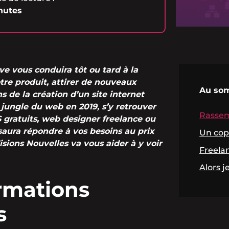
nutes
ve vous conduira tôt ou tard à la
otre produit, attirer de nouveaux
Au so
ns de la création d’un site internet
 jungle du web en 2019, s’y retrouver
Rassem
S gratuits, web designer freelance ou
saura répondre à vos besoins au prix
Un cop
sions Nouvelles va vous aider à y voir
Freela
Alors j
rmations
s