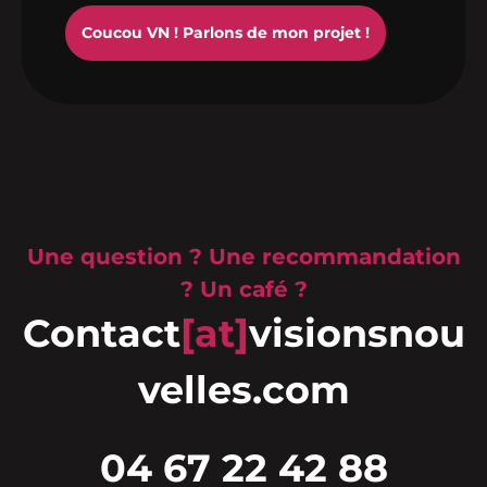
Coucou VN ! Parlons de mon projet !
Une question ? Une recommandation
? Un café ?
Contact
[at]
visionsnou
velles.com
04 67 22 42 88