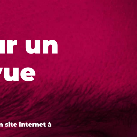
r un
vue
 site internet à